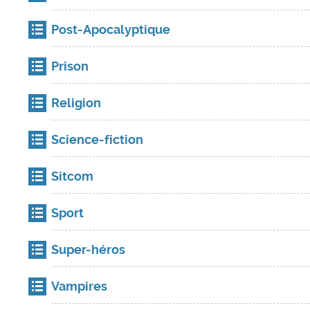
Post-Apocalyptique
Prison
Religion
Science-fiction
Sitcom
Sport
Super-héros
Vampires