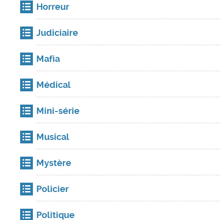
Horreur
Judiciaire
Mafia
Médical
Mini-série
Musical
Mystère
Policier
Politique