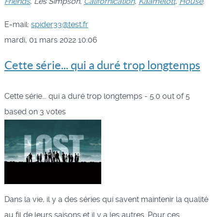
Friends
,
Les Simpson
,
Californication
,
Kaamelott
,
House
.
E-mail:
spider33@test.fr
mardi, 01 mars 2022 10:06
Cette série... qui a duré trop longtemps
Cette série... qui a duré trop longtemps
-
5.0
out of
5
based on
3
votes
Dans la vie, il y a des séries qui savent maintenir la qualité
au fil de leurs saisons et il y a les autres. Pour ces