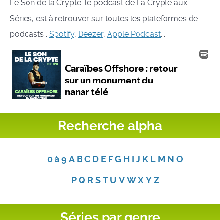
Le Son de la Crypte, le podcast de La Crypte aux
Séries, est à retrouver sur toutes les plateformes de
podcasts :
Spotify
,
Deezer
,
Apple Podcast
...
Recherche alpha
0 à 9
A
B
C
D
E
F
G
H
I
J
K
L
M
N
O
P
Q
R
S
T
U
V
W
X
Y
Z
Séries par genre