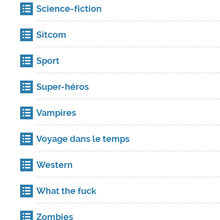
Science-fiction
Sitcom
Sport
Super-héros
Vampires
Voyage dans le temps
Western
What the fuck
Zombies