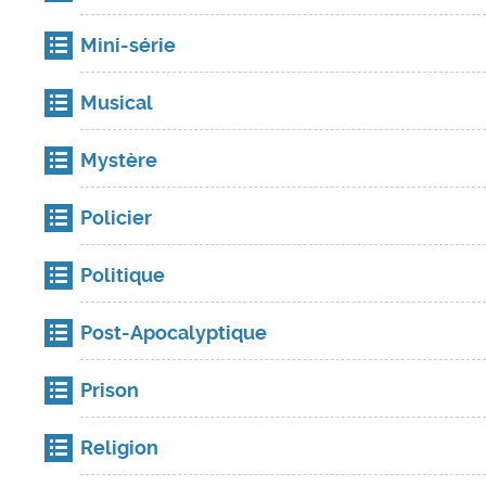
Mini-série
Musical
Mystère
Policier
Politique
Post-Apocalyptique
Prison
Religion