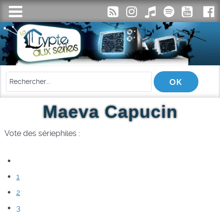
Maeva Capucin
Vote des sériephiles :
1
2
3