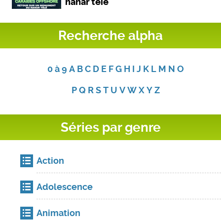
Recherche alpha
0 à 9
A
B
C
D
E
F
G
H
I
J
K
L
M
N
O
P
Q
R
S
T
U
V
W
X
Y
Z
Séries par genre
Action
Adolescence
Animation