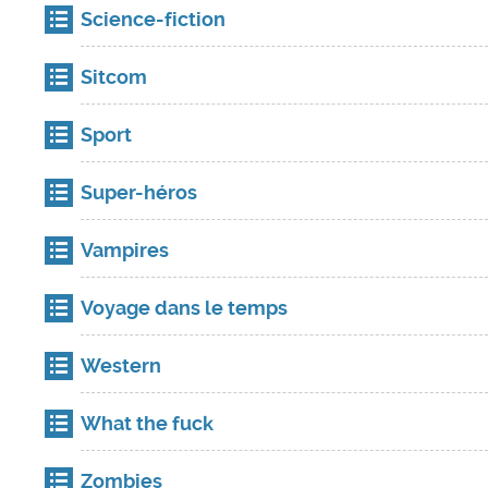
Science-fiction
Sitcom
Sport
Super-héros
Vampires
Voyage dans le temps
Western
What the fuck
Zombies