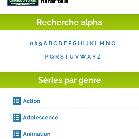
Recherche alpha
0 à 9
A
B
C
D
E
F
G
H
I
J
K
L
M
N
O
P
Q
R
S
T
U
V
W
X
Y
Z
Séries par genre
Action
Adolescence
Animation