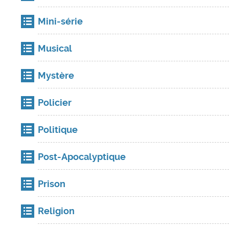
Mini-série
Musical
Mystère
Policier
Politique
Post-Apocalyptique
Prison
Religion