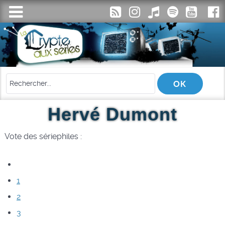
Hervé Dumont
Vote des sériephiles :
1
2
3