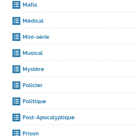
Mafia
Médical
Mini-série
Musical
Mystère
Policier
Politique
Post-Apocalyptique
Prison