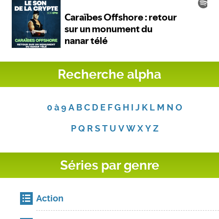
Recherche alpha
0 à 9
A
B
C
D
E
F
G
H
I
J
K
L
M
N
O
P
Q
R
S
T
U
V
W
X
Y
Z
Séries par genre
Action