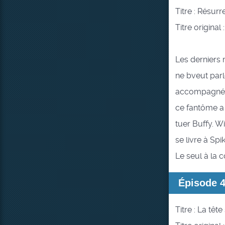
Titre : Résurr
Titre original :
Les derniers 
ne bveut parl
accompagné d
ce fantôme a 
tuer Buffy. W
se livre à Spik
Le seul à la 
Épisode 
Titre : La têt