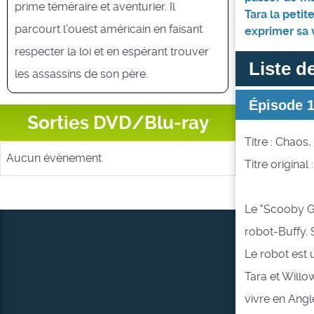
prime téméraire et aventurier. Il
Tara la petit
parcourt l'ouest américain en faisant
exprimer sa 
respecter la loi et en espérant trouver
Liste d
les assassins de son père.
Épisode 
Sorties DVD/Blu-ray
Titre : Chaos,
Aucun évènement
Titre original
Le "Scooby Ga
robot-Buffy. 
Le robot est 
Tara et Will
vivre en Angl