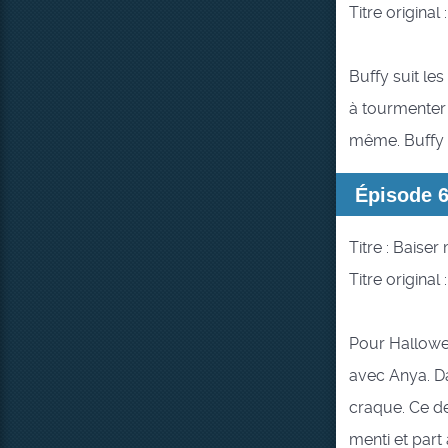
Titre original :
Buffy suit le
à tourmenter 
même. Buffy n
Épisode 
Titre : Baiser
Titre original 
Pour Hallowe
avec Anya. Da
craque. Ce de
menti et part