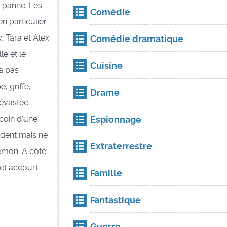
n panne. Les
Comédie
n particulier
, Tara et Alex
Comédie dramatique
le et le
Cuisine
’a pas
, griffe,
Drame
dévastée.
Espionnage
 coin d’une
ndent mais ne
Extraterrestre
démon. A côté
 et accourt
Famille
Fantastique
Guerre