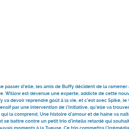
e passer d’elle, les amis de Buffy décident de la ramener à
re. Willow est devenue une experte, addicte de cette nou
y va devoir reprendre goût à la vie, et c’est avec Spike, l
nsif par une intervention de l’Initiative, qu’elle va trouv
 qui la comprend. Une histoire d’amour et de haine va naîtr
 se battre contre un petit trio d’intello retardé qui souhait
uvais moments à la Tueuse. Ce trio commettra l’irrémédia