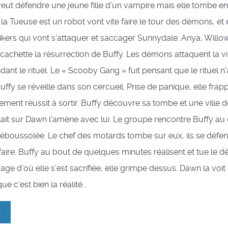
eut défendre une jeune fille d’un vampire mais elle tombe e
a Tueuse est un robot vont vite faire le tour des démons, et e
ers qui vont s’attaquer et saccager Sunnydale. Anya, Willow
cachette la résurrection de Buffy. Les démons attaquent la vil
dant le rituel. Le « Scooby Gang » fuit pensant que le rituel n
ffy se réveille dans son cercueil. Prise de panique, elle frappe
alement réussit à sortir. Buffy découvre sa tombe et une ville 
llait sur Dawn l’amène avec lui. Le groupe rencontre Buffy au
 déboussolée. Le chef des motards tombe sur eux, ils se défe
faire. Buffy au bout de quelques minutes réalisent et tue le 
age d’où elle s’est sacrifiée, elle grimpe dessus. Dawn la voit
ue c’est bien la réalité...
3