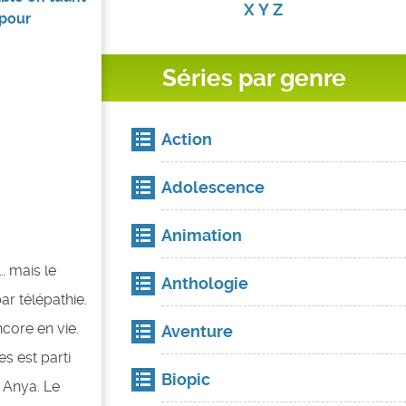
X
Y
Z
 pour
Séries par genre
Action
Adolescence
Animation
… mais le
Anthologie
ar télépathie.
ncore en vie.
Aventure
s est parti
Biopic
 Anya. Le