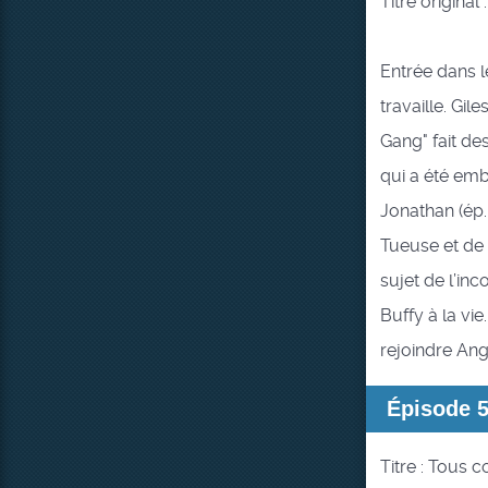
Titre original
Entrée dans l
travaille. Gi
Gang" fait de
qui a été emb
Jonathan (ép.
Tueuse et de 
sujet de l’in
Buffy à la vie
rejoindre Ange
Épisode 
Titre : Tous c