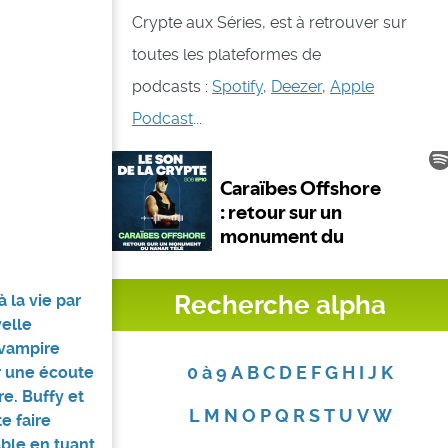
Crypte aux Séries, est à retrouver sur
toutes les plateformes de
podcasts :
Spotify
,
Deezer
,
Apple
Podcast
...
Recherche alpha
 la vie par
velle
e vampire
0 à 9
A
B
C
D
E
F
G
H
I
J
K
er une écoute
e. Buffy et
L
M
N
O
P
Q
R
S
T
U
V
W
e faire
ble en tuant