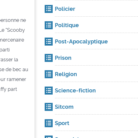
Policier
 personne ne
Politique
. Le "Scooby
 mercenaire
Post-Apocalyptique
parti
Prison
rasser la
ise de bec au
Religion
pour ramener
uffy part
Science-fiction
Sitcom
Sport