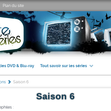
Plan du site
ties DVD & Blu-ray
Tout savoir sur les séries
sons
>
Saison 6
Saison 6
philes :