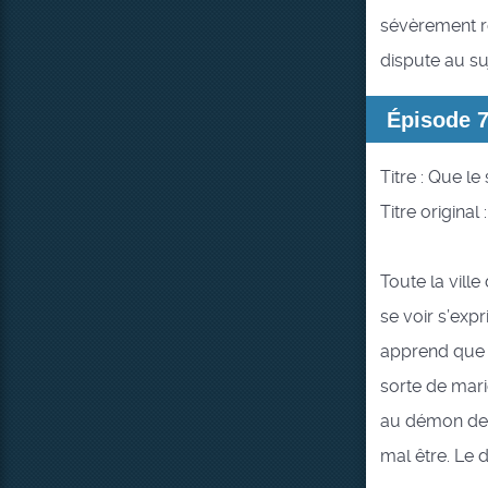
sévèrement ré
dispute au su
Épisode 
Titre : Que l
Titre original
Toute la vill
se voir s’exp
apprend que D
sorte de mari
au démon de l
mal être. Le 