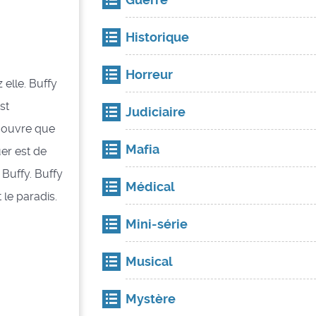
Historique
Horreur
 elle. Buffy
st
Judiciaire
couvre que
Mafia
er est de
 Buffy. Buffy
Médical
t le paradis.
Mini-série
Musical
Mystère