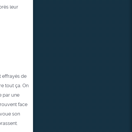
près leur
t effrayés de
re tout ça. On
e par une
etrouvent face
 avoue son
brassent.