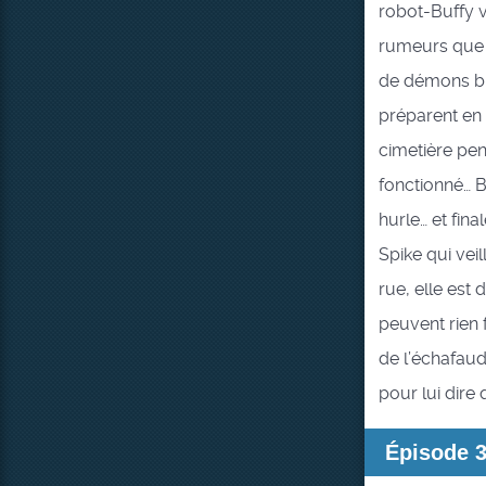
robot-Buffy v
rumeurs que l
de démons bik
préparent en 
cimetière pen
fonctionné… Bu
hurle… et fin
Spike qui vei
rue, elle est
peuvent rien 
de l’échafaud
pour lui dire q
Épisode 