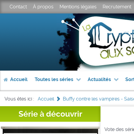
Contact
À propos
Mentions légales
Recrutement
Accueil
Toutes les séries
Actualités
Sor
Vous êtes ici :
Accueil
>
Buffy contre les vampires - Sai
Série à découvrir
Vote des série