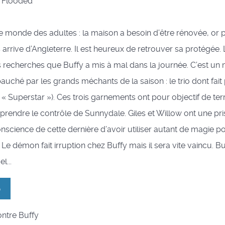
 : Flooded
e monde des adultes : la maison a besoin d’être rénovée, or
les arrive d’Angleterre. Il est heureux de retrouver sa protégée
s recherches que Buffy a mis à mal dans la journée. C’est un
auché par les grands méchants de la saison : le trio dont fait 
 « Superstar »). Ces trois garnements ont pour objectif de ter
prendre le contrôle de Sunnydale. Giles et Willow ont une pr
conscience de cette dernière d’avoir utiliser autant de magie 
. Le démon fait irruption chez Buffy mais il sera vite vaincu. B
l...
5
ontre Buffy