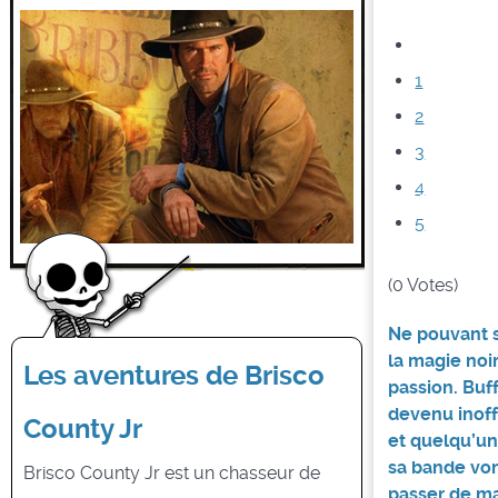
1
2
3
4
5
(0 Votes)
Ne pouvant s
la magie noi
Les aventures de Brisco
passion. Buff
devenu inoffe
County Jr
et quelqu’un
sa bande vont
Brisco County Jr est un chasseur de
passer de ma