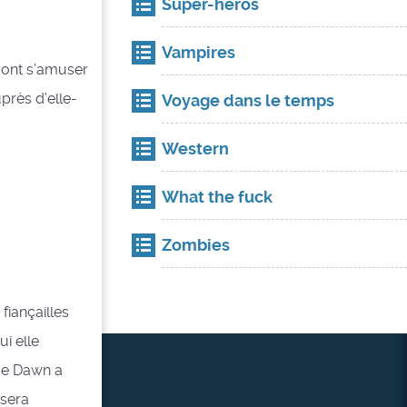
Super-héros
Vampires
 vont s’amuser
près d’elle-
Voyage dans le temps
Western
What the fuck
Zombies
fiançailles
i elle
que Dawn a
 sera