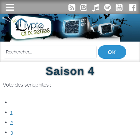
Saison 4
Vote des sériephiles :
1
2
3