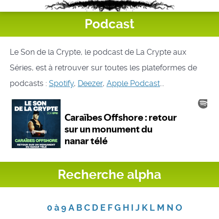
Podcast
Le Son de la Crypte, le podcast de La Crypte aux
Séries, est à retrouver sur toutes les plateformes de
podcasts :
Spotify
,
Deezer
,
Apple Podcast
...
Recherche alpha
0 à 9
A
B
C
D
E
F
G
H
I
J
K
L
M
N
O