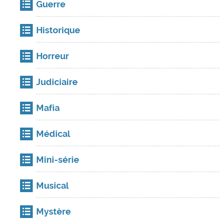
Guerre
Historique
Horreur
Judiciaire
Mafia
Médical
Mini-série
Musical
Mystère