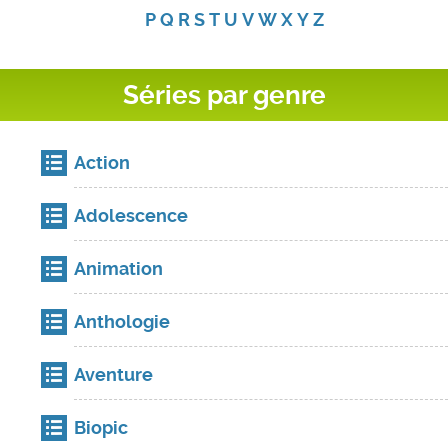
P
Q
R
S
T
U
V
W
X
Y
Z
Séries par genre
Action
Adolescence
Animation
Anthologie
Aventure
Biopic