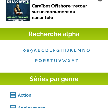
Recherche alpha
0 à 9
A
B
C
D
E
F
G
H
I
J
K
L
M
N
O
P
Q
R
S
T
U
V
W
X
Y
Z
Séries par genre
Action
Adolescence