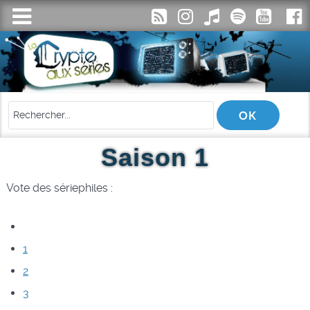
Saison 1
Vote des sériephiles :
1
2
3