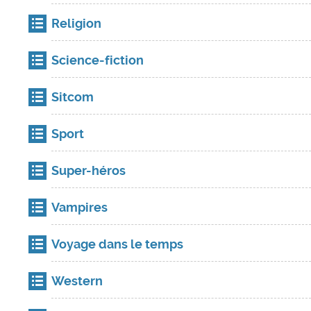
Religion
Science-fiction
Sitcom
Sport
Super-héros
Vampires
Voyage dans le temps
Western