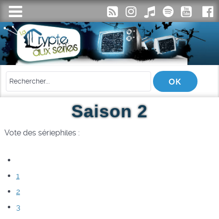
Saison 2
Vote des sériephiles :
1
2
3