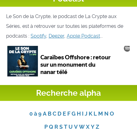
Le Son de la Crypte, le podcast de La Crypte aux
Séries, est à retrouver sur toutes les plateformes de
podcasts :
Spotify
,
Deezer
,
Apple Podcast
...
Recherche alpha
0 à 9
A
B
C
D
E
F
G
H
I
J
K
L
M
N
O
P
Q
R
S
T
U
V
W
X
Y
Z