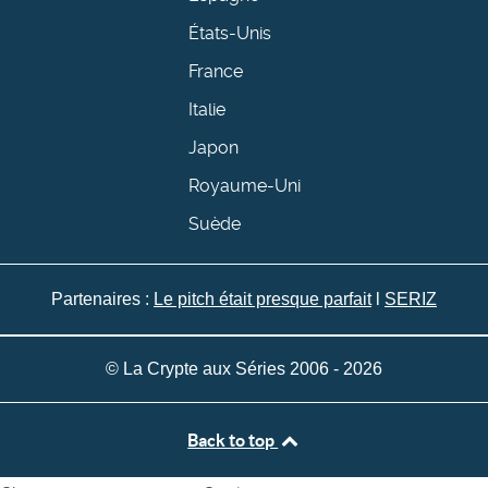
États-Unis
France
Italie
Japon
Royaume-Uni
Suède
Partenaires :
Le pitch était presque parfait
l
SERIZ
© La Crypte aux Séries 2006 - 2026
Back to top