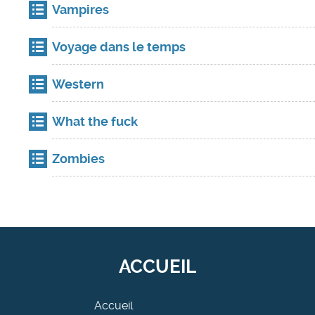
Vampires
Voyage dans le temps
Western
What the fuck
Zombies
ACCUEIL
Accueil