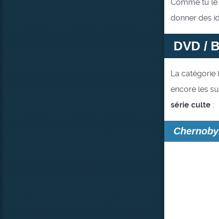
Comme tu le v
donner des id
DVD / B
La catégorie 
encore les s
série culte
:
Chernoby