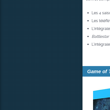
Les 4 sais
Les téléfi
L'intégral
Battlesta
L'intégrale
Game of 