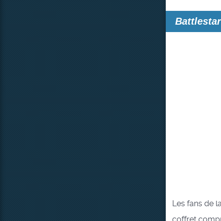
Battlesta
Les fans de l
coffret compre