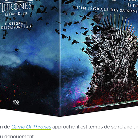
on de
Game Of Thrones
approche, il est temps de se refaire l'i
au dénouement.