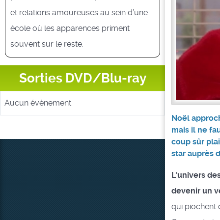
et relations amoureuses au sein d’une
école où les apparences priment
souvent sur le reste.
Sorties DVD/Blu-ray
Aucun évènement
Noël approch
mais il ne fa
coup sûr plai
star auprès d
L'univers des
devenir un v
qui piochent d