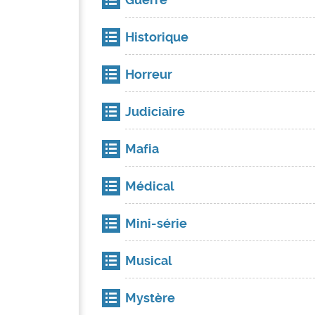
Historique
Horreur
Judiciaire
Mafia
Médical
Mini-série
Musical
Mystère