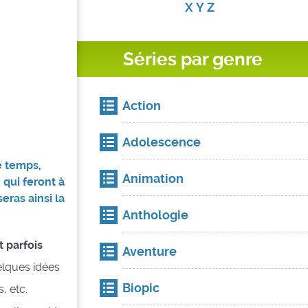
X
Y
Z
Séries par genre
Action
Adolescence
e temps,
Animation
x qui feront à
eras ainsi la
Anthologie
t parfois
Aventure
uelques idées
Biopic
, etc.