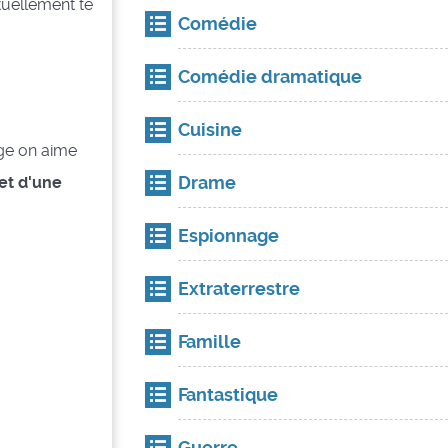
tuellement te
Comédie
Comédie dramatique
Cuisine
age on aime
Drame
ret d'une
Espionnage
Extraterrestre
Famille
Fantastique
Guerre