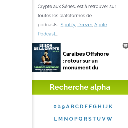
Crypte aux Séries, est à retrouver sur
toutes les plateformes de
podcasts :
Spotify
,
Deezer
,
Apple
Podcast
...
Recherche alpha
0 à 9
A
B
C
D
E
F
G
H
I
J
K
L
M
N
O
P
Q
R
S
T
U
V
W