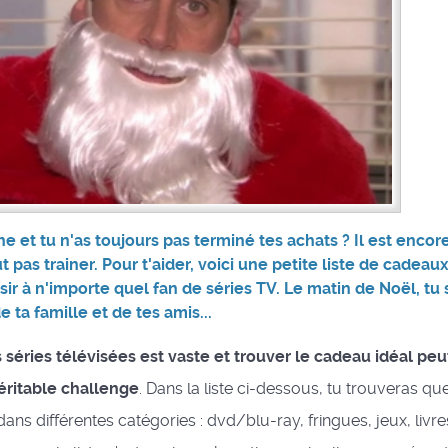
e et tu n'as toujours pas terminé tes achats ? Il est encor
ut pas trainer. Pour t'aider, voici une petite liste de cadeau
sir à n'importe quel fan de séries TV. Le matin de Noël, tu s
e ta famille et de tes amis...
 séries télévisées est vaste et trouver le cadeau idéal peu
éritable challenge
. Dans la liste ci-dessous, tu trouveras q
ans différentes catégories : dvd/blu-ray, fringues, jeux, livres