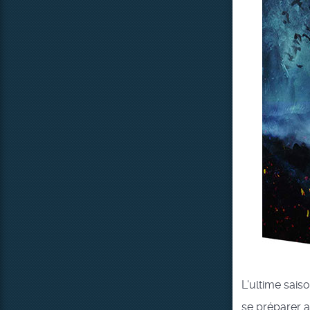
L'ultime sais
se préparer 