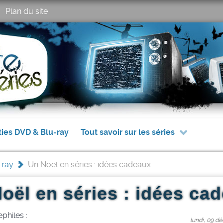
Plan du site
ties DVD & Blu-ray
Tout savoir sur les séries
-ray
>
Un Noël en séries : idées cadeaux
oël en séries : idées ca
philes :
lundi, 09 d