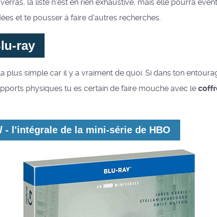
erras, la liste n'est en rien exhaustive, mais elle pourra éven
ées et te pousser à faire d'autres recherches.
lu-ray
la plus simple car il y a vraiment de quoi. Si dans ton entour
upports physiques tu es certain de faire mouche avec le
coff
l
- l'intégrale de la mini-série de HBO