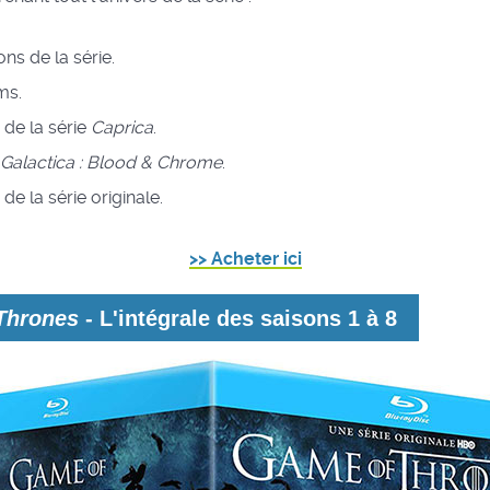
ons de la série.
lms.
e de la série
Caprica
.
r Galactica : Blood & Chrome
.
 de la série originale.
>> Acheter ici
Thrones
- L'intégrale des saisons 1 à 8