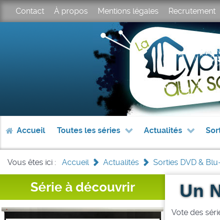
Contact
À propos
Mentions légales
Recrutement
Accueil
Toutes les séries
Actualités
Sor
Vous êtes ici :
Accueil
>
Actualités
>
Sorties DVD & Blu
Série à découvrir
Un N
Vote des série