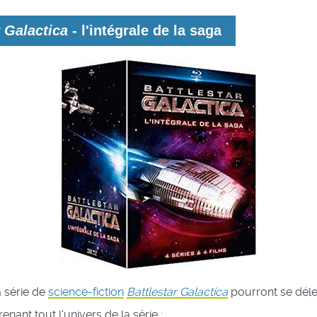
r Galactica
- l'intégrale de la saga
a série de
science-fiction
Battlestar Galactica
pourront se déle
nant tout l'univers de la série :