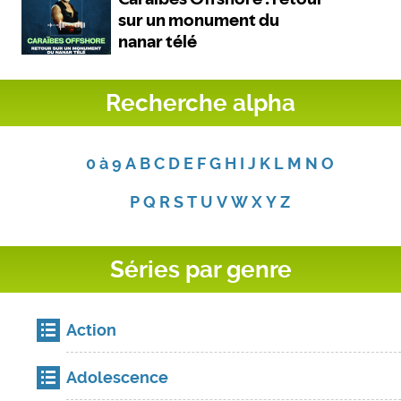
Recherche alpha
0 à 9
A
B
C
D
E
F
G
H
I
J
K
L
M
N
O
P
Q
R
S
T
U
V
W
X
Y
Z
Séries par genre
Action
Adolescence