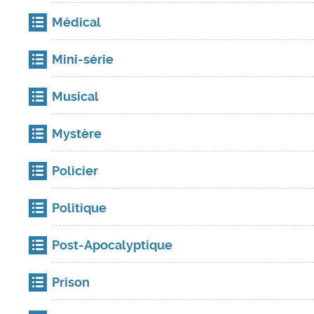
Médical
Mini-série
Musical
Mystère
Policier
Politique
Post-Apocalyptique
Prison