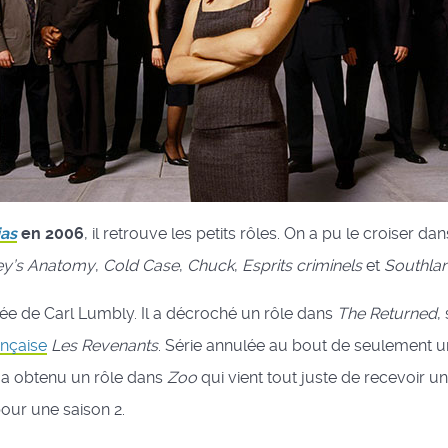
ias
en 2006
, il retrouve les petits rôles. On a pu le croiser da
ey’s Anatomy
,
Cold Case
,
Chuck
,
Esprits criminels
et
Southla
née de Carl Lumbly. Il a décroché un rôle dans
The Returned
,
ançaise
Les Revenants
. Série annulée au bout de seulement u
il a obtenu un rôle dans
Zoo
qui vient tout juste de recevoir u
ur une saison 2.