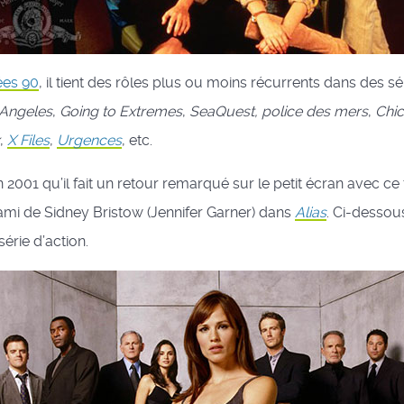
ées 90
, il tient des rôles plus ou moins récurrents dans des 
 Angeles
,
Going to Extremes
,
SeaQuest, police des mers
,
Chi
x
,
X Files
,
Urgences
, etc.
n 2001 qu’il fait un retour remarqué sur le petit écran avec c
ami de Sidney Bristow (Jennifer Garner) dans
Alias
. Ci-dessou
série d’action.