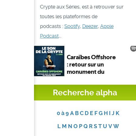
Crypte aux Séries, est à retrouver sur
toutes les plateformes de
podcasts :
Spotify
,
Deezer
,
Apple
Podcast
...
Recherche alpha
0 à 9
A
B
C
D
E
F
G
H
I
J
K
L
M
N
O
P
Q
R
S
T
U
V
W