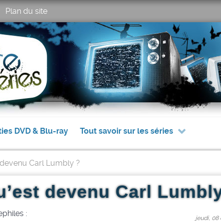
Plan du site
ties DVD & Blu-ray
Tout savoir sur les séries
 devenu Carl Lumbly ?
u’est devenu Carl Lumbly
philes :
jeudi, 08