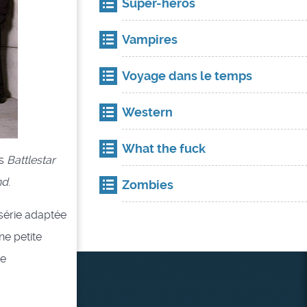
Super-héros
Vampires
Voyage dans le temps
Western
What the fuck
ns
Battlestar
nd
.
Zombies
 série adaptée
ne petite
ne