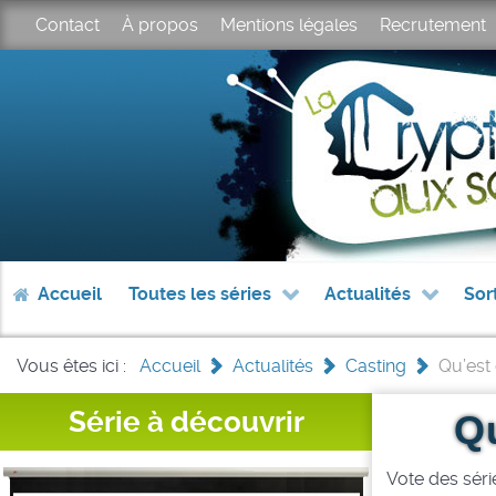
Contact
À propos
Mentions légales
Recrutement
Accueil
Toutes les séries
Actualités
Sor
Vous êtes ici :
Accueil
>
Actualités
>
Casting
>
Qu’est
Série à découvrir
Q
Vote des série