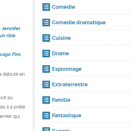
Comédie
Comédie dramatique
e Jennifer
un rôle
Cuisine
Drame
cago Fire
,
Espionnage
 a débuté en
Extraterrestre
soit au
Famille
s il a prêté
Fantastique
ernier qui
Guerre