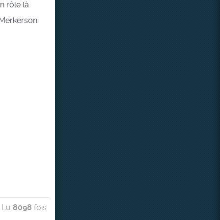
n rôle là
a Merkerson.
Lu
8098
fois