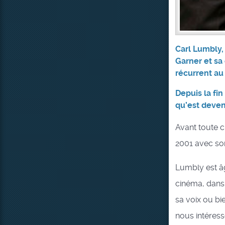
Carl Lumbly,
Garner et sa
récurrent au
Depuis la fin
qu’est deven
Avant toute c
2001 avec so
Lumbly est âg
cinéma, dans 
sa voix ou bi
nous intéress