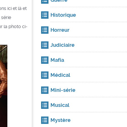
s ici et là et
Historique
 série
ur la photo ci-
Horreur
Judiciaire
Mafia
Médical
Mini-série
Musical
Mystère