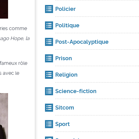
Policier
Politique
séries comme
cago Hope, la
Post-Apocalyptique
Prison
e fameux rôle
s avec le
Religion
Science-fiction
Sitcom
Sport