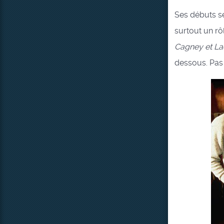
Ses débuts s
surtout un rô
Cagney et L
dessous. Pas