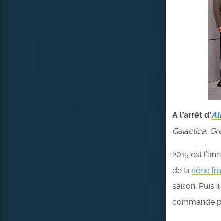
A l’arrêt d’
Al
Galactica
,
Gr
2015 est l’an
de la
série fr
saison. Puis 
commande po