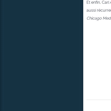
Et enfin, Car
aussi récurre
Chicago Med