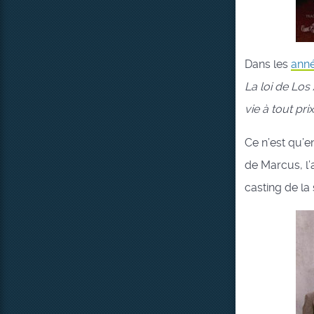
Dans les
ann
La loi de Los
vie à tout pri
Ce n’est qu’e
de Marcus, l’
casting de la 