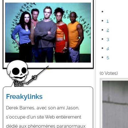
1
2
3
4
5
(0 Votes)
Freakylinks
Derek Barnes, avec son ami Jason,
s’occupe d’un site Web entièrement
dédié aux phénomènes paranormaux