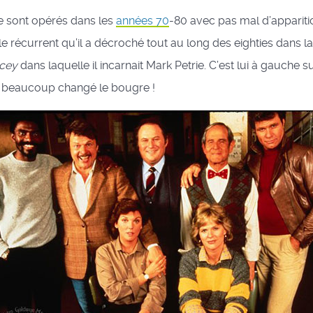
e sont opérés dans les
années 70
-80 avec pas mal d’apparition
le récurrent qu’il a décroché tout au long des eighties dans la
acey
dans laquelle il incarnait Mark Petrie. C’est lui à gauche s
 beaucoup changé le bougre !