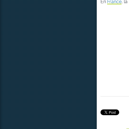
En
France
, l