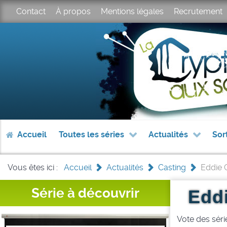
Contact
À propos
Mentions légales
Recrutement
Accueil
Toutes les séries
Actualités
Sor
Vous êtes ici :
Accueil
>
Actualités
>
Casting
>
Eddie 
Série à découvrir
Eddi
Vote des série