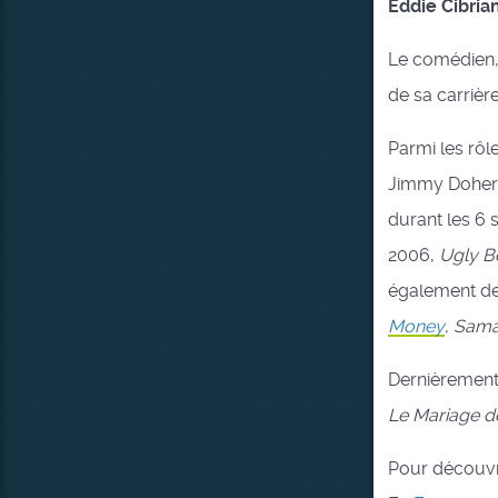
Eddie Cibria
Le comédien, 
de sa carriè
Parmi les rô
Jimmy Dohert
durant les 6 s
2006,
Ugly B
également d
Money
,
Sama
Dernièrement, 
Le Mariage de
Pour découvr