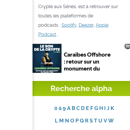
Crypte aux Séries, est à retrouver sur
toutes les plateformes de
podcasts :
Spotify
,
Deezer
,
Apple
Podcast
...
Recherche alpha
0 à 9
A
B
C
D
E
F
G
H
I
J
K
L
M
N
O
P
Q
R
S
T
U
V
W