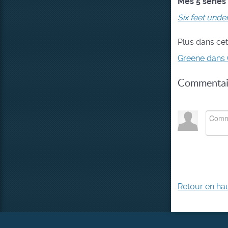
Mes 5 séries
Six feet unde
Plus dans cet
Greene dans G
Commentair
Retour en ha