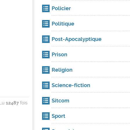
Policier
Politique
Post-Apocalyptique
Prison
Religion
Science-fiction
Sitcom
Lu
12487
fois
Sport