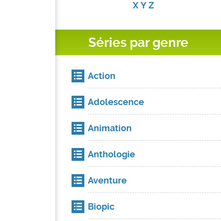
X
Y
Z
Séries par genre
Action
Adolescence
Animation
Anthologie
Aventure
Biopic