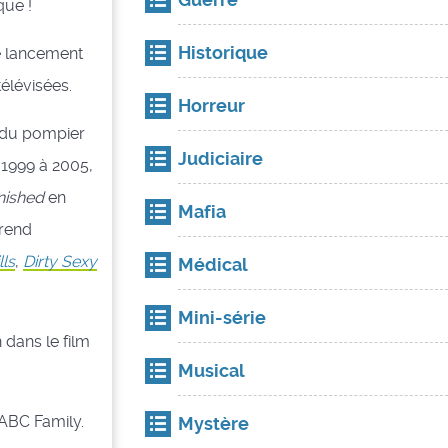
que !
Historique
le lancement
télévisées.
Horreur
i du pompier
Judiciaire
e 1999 à 2005,
nished
en
Mafia
rend
lls
,
Dirty Sexy
Médical
Mini-série
 dans le film
Musical
 ABC Family.
Mystère