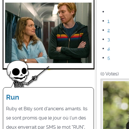
1
2
3
4
5
(0 Votes)
Run
Ruby et Billy sont d'anciens amants. Ils
se sont promis que le jour où l'un des
deux enverrait par SMS le mot "RUN",