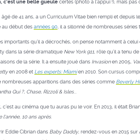
n, c’est une belle gueule
certes (photo à l'appui !), mais pas 
âgé de 41 ans, a un Curriculum Vitae bien rempli et depuis 
re au début des
années 90
, il a sillonné de nombreuses séries 
les importants qu’il a décrochés, on pense notamment à celu
y dans la série dramatique
New York 911
, rôle qu’il a tenu d
aisons de la série. Il a ensuite joué dans
Invasion
en 2005,
Va
etty
en 2008 et
Les experts: Miami
en 2010. Son cursus comp
e nombreuses apparitions dans des séries comme
Beverly Hi
ntha Qui ?
,
Chase
,
Rizzoli & Isles
...
c’est au cinéma que tu auras pu le voir. En 2013, il était Brian
 l'année, 10 ans après
.
ir Eddie Cibrian dans
Baby Daddy
, rendez-vous en 2015 sur