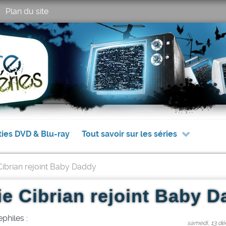
Plan du site
ties DVD & Blu-ray
Tout savoir sur les séries
Cibrian rejoint Baby Daddy
e Cibrian rejoint Baby 
philes :
samedi, 13 dé