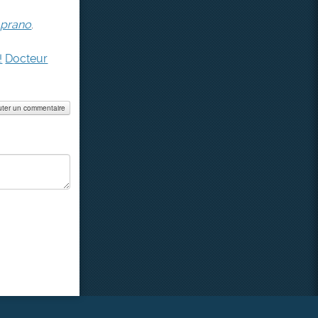
oprano
.
!
Docteur
uter un commentaire