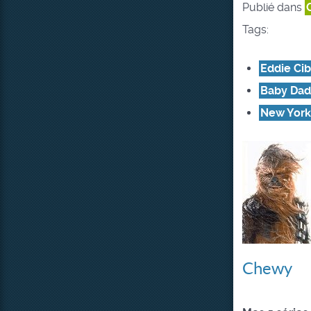
Publié dans
Tags:
Eddie Cib
Baby Da
New York
Chewy