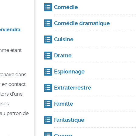
Comédie
Comédie dramatique
terviendra
Cuisine
mme étant
Drame
Espionnage
tenaire dans
er en contact
Extraterrestre
 lors d’une
Famille
ises
eau patron de
Fantastique
Guerre