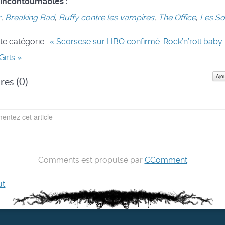
 incontournables :
r
,
Breaking Bad
,
Buffy contre les vampires
,
The Office
,
Les S
te catégorie :
« Scorsese sur HBO confirmé. Rock’n’roll baby 
irls »
Ajo
es (
0
)
Comments est propulsé par
CComment
ut