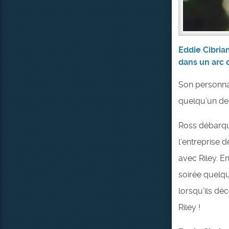
Eddie Cibrian
dans un arc 
Son personna
quelqu’un de 
Ross débarque
l'entreprise d
avec Riley. E
soirée quelqu
lorsqu’ils dé
Riley !