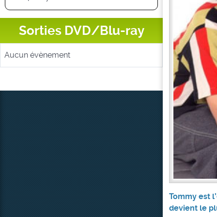
Sorties DVD/Blu-ray
Aucun évènement
Tommy est l’
devient le pl