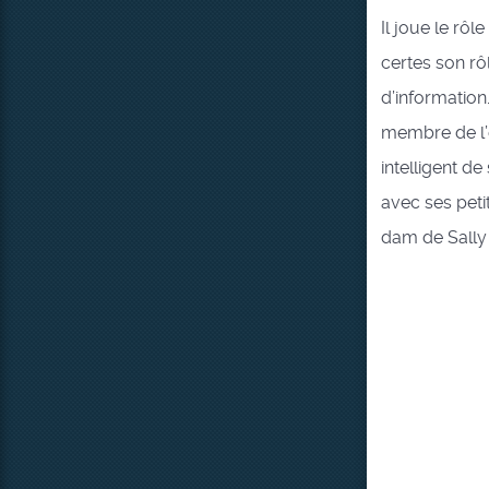
Il joue le rôl
certes son rô
d’information
membre de l’é
intelligent d
avec ses peti
dam de Sally q