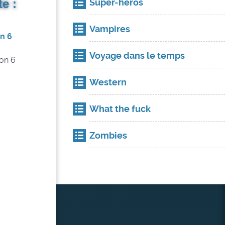
e :
Super-héros
Vampires
n 6
Voyage dans le temps
Western
What the fuck
Zombies