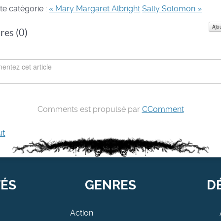
te catégorie :
« Mary Margaret Albright
Sally Solomon »
Ajo
es (
0
)
Comments est propulsé par
CComment
ut
TÉS
GENRES
D
Action