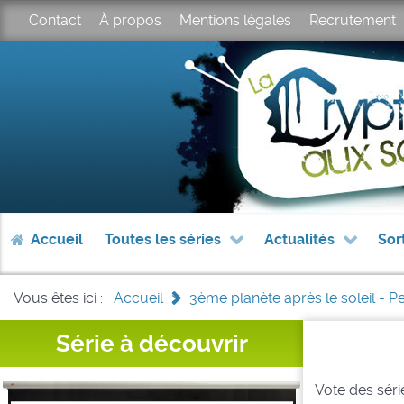
Contact
À propos
Mentions légales
Recrutement
Accueil
Toutes les séries
Actualités
Sor
Vous êtes ici :
Accueil
>
3ème planète après le soleil - 
Série à découvrir
Vote des série