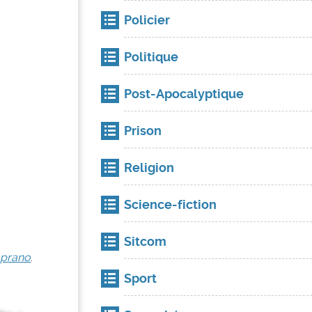
Policier
Politique
Post-Apocalyptique
Prison
Religion
Science-fiction
Sitcom
oprano
.
Sport