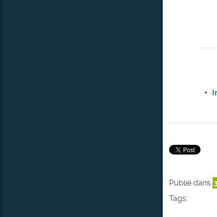
I
Publié dans
Tags: