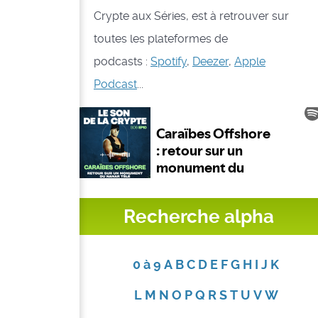
Crypte aux Séries, est à retrouver sur
toutes les plateformes de
podcasts :
Spotify
,
Deezer
,
Apple
Podcast
...
Recherche alpha
0 à 9
A
B
C
D
E
F
G
H
I
J
K
L
M
N
O
P
Q
R
S
T
U
V
W