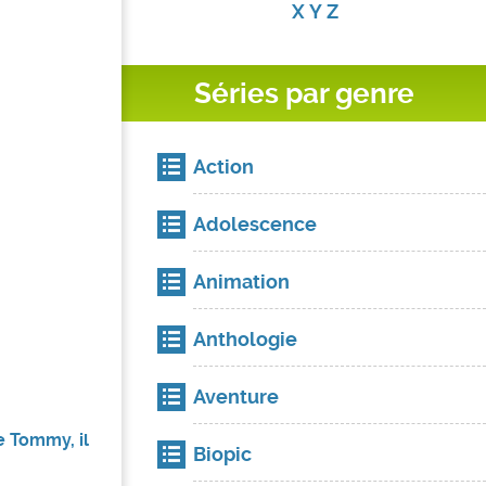
X
Y
Z
Séries par genre
Action
Adolescence
Animation
Anthologie
Aventure
e Tommy, il
Biopic