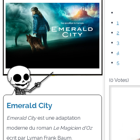
1
2
3
4
5
(0 Votes)
Emerald City
Emerald City
est une adaptation
moderne du roman
Le Magicien d'Oz
écrit par Lyman Frank Baum.