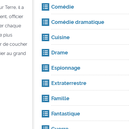
Comédie
r Terre, il a
nt, officier
Comédie dramatique
rmer chaque
e plus
Cuisine
yer de coucher
Drame
nier au grand
Espionnage
Extraterrestre
Famille
Fantastique
Guerre