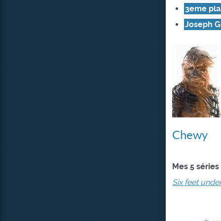
3eme plan
Joseph G
Chewy
Mes 5 séries
Six feet unde