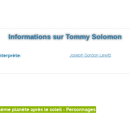
Informations sur Tommy Solomon
nterprète:
Joseph Gordon Lewitt
3ème planète après le soleil - Personnages