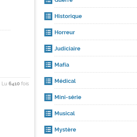
Historique
Horreur
Judiciaire
Mafia
Médical
Lu
6410
fois
Mini-série
Musical
Mystère