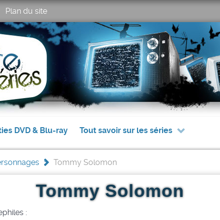
Plan du site
ties DVD & Blu-ray
Tout savoir sur les séries
Personnages
>
Tommy Solomon
Tommy Solomon
philes :