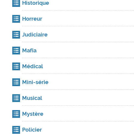
Historique
Horreur
Judiciaire
Mafia
Médical
Mini-série
Musical
Mystère
Policier