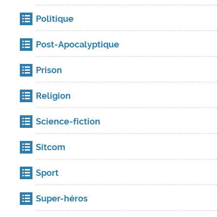
Politique
Post-Apocalyptique
Prison
Religion
Science-fiction
Sitcom
Sport
Super-héros