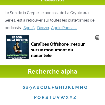
Le Son de la Crypte, le podcast de La Crypte aux
Séries, est à retrouver sur toutes les plateformes de
podcasts :
Spotify
,
Deezer
,
Apple Podcast
...
Recherche alpha
0 à 9
A
B
C
D
E
F
G
H
I
J
K
L
M
N
O
P
Q
R
S
T
U
V
W
X
Y
Z