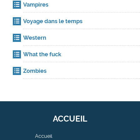
Vampires
Voyage dans le temps
Western
What the fuck
Zombies
ACCUEIL
Accueil