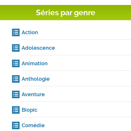
Séries par genre
Action
Adolescence
Animation
Anthologie
Aventure
Biopic
Comédie