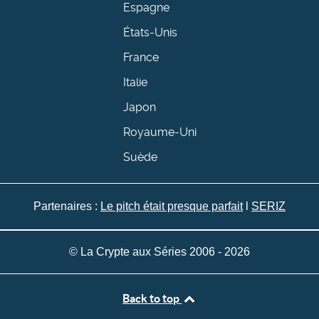
Espagne
États-Unis
France
Italie
Japon
Royaume-Uni
Suède
Partenaires :
Le pitch était presque parfait
l
SERIZ
© La Crypte aux Séries 2006 - 2026
Back to top