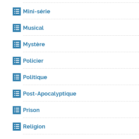
Mini-série
Musical
Mystère
Policier
Politique
Post-Apocalyptique
Prison
Religion