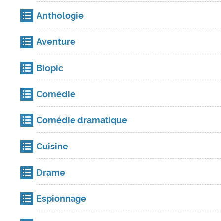
Anthologie
Aventure
Biopic
Comédie
Comédie dramatique
Cuisine
Drame
Espionnage