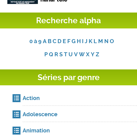
Recherche alpha
0 à 9
A
B
C
D
E
F
G
H
I
J
K
L
M
N
O
P
Q
R
S
T
U
V
W
X
Y
Z
Séries par genre
Action
Adolescence
Animation