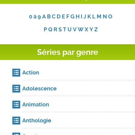
0 à 9
A
B
C
D
E
F
G
H
I
J
K
L
M
N
O
P
Q
R
S
T
U
V
W
X
Y
Z
Séries par genre
Action
Adolescence
Animation
Anthologie