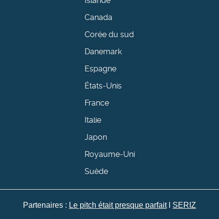
Islande
Canada
Corée du sud
Danemark
Espagne
États-Unis
France
Italie
Japon
Royaume-Uni
Suède
Partenaires :
Le pitch était presque parfait
l
SERIZ