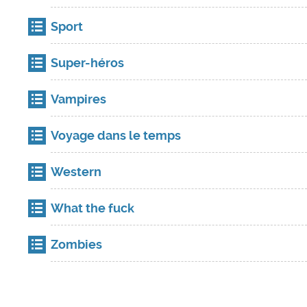
Sport
Super-héros
Vampires
Voyage dans le temps
Western
What the fuck
Zombies