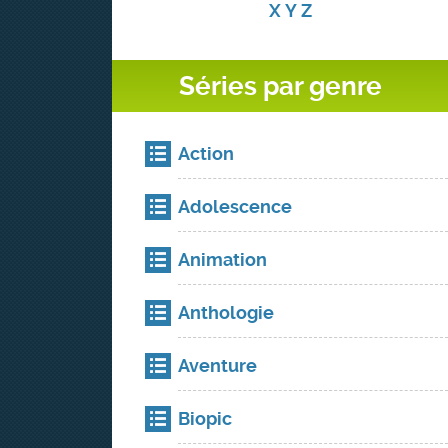
X
Y
Z
Séries par genre
Action
Adolescence
Animation
Anthologie
Aventure
Biopic