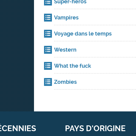
Super-héros
Vampires
Voyage dans le temps
Western
What the fuck
Zombies
ÉCENNIES
PAYS D'ORIGINE