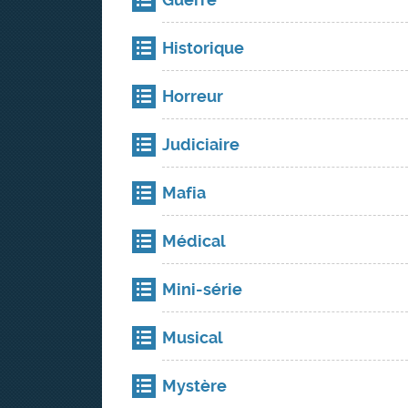
Historique
Horreur
Judiciaire
Mafia
Médical
Mini-série
Musical
Mystère