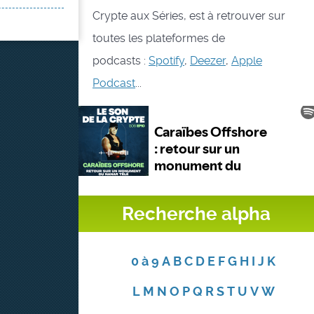
Crypte aux Séries, est à retrouver sur
toutes les plateformes de
podcasts :
Spotify
,
Deezer
,
Apple
Podcast
...
Recherche alpha
0 à 9
A
B
C
D
E
F
G
H
I
J
K
L
M
N
O
P
Q
R
S
T
U
V
W