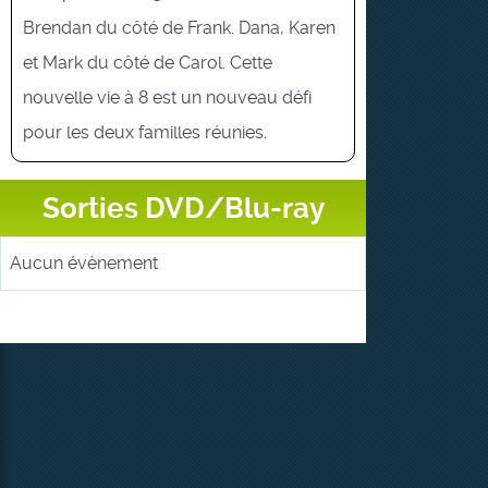
Brendan du côté de Frank. Dana, Karen
et Mark du côté de Carol. Cette
nouvelle vie à 8 est un nouveau défi
pour les deux familles réunies.
Sorties DVD/Blu-ray
Aucun évènement