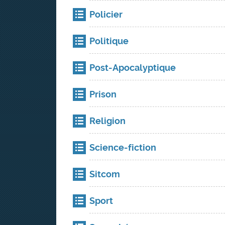
Policier
Politique
Post-Apocalyptique
Prison
Religion
Science-fiction
Sitcom
Sport