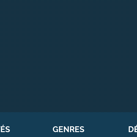
TÉS
GENRES
D