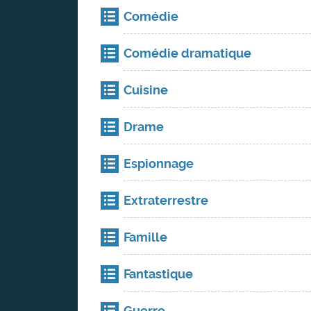
Comédie
Comédie dramatique
Cuisine
Drame
Espionnage
Extraterrestre
Famille
Fantastique
Guerre