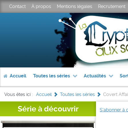
Contact
À propos
Mentions légales
Recrutement
Accueil
Toutes les séries
Actualités
Sor
Vous êtes ici :
Accueil
>
Toutes les séries
>
Covert Affai
Série à découvrir
S'abonner à 