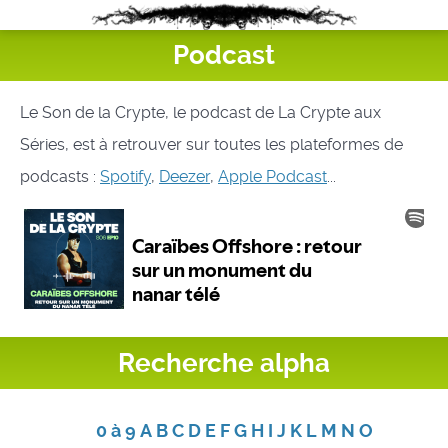
Podcast
Le Son de la Crypte, le podcast de La Crypte aux
Séries, est à retrouver sur toutes les plateformes de
podcasts :
Spotify
,
Deezer
,
Apple Podcast
...
Recherche alpha
0 à 9
A
B
C
D
E
F
G
H
I
J
K
L
M
N
O