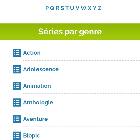
P
Q
R
S
T
U
V
W
X
Y
Z
Séries par genre
Action
Adolescence
Animation
Anthologie
Aventure
Biopic