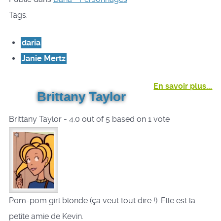
Tags:
daria
Janie Mertz
En savoir plus...
Brittany Taylor
Brittany Taylor
-
4.0
out of
5
based on
1
vote
Pom-pom girl blonde (ça veut tout dire !). Elle est la
petite amie de Kevin.