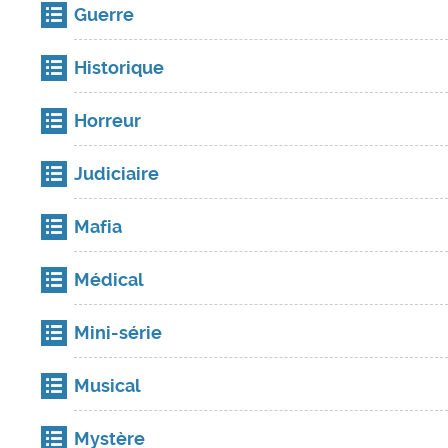
Guerre
Historique
Horreur
Judiciaire
Mafia
Médical
Mini-série
Musical
Mystère