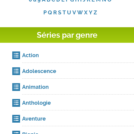
P
Q
R
S
T
U
V
W
X
Y
Z
Séries par genre
Action
Adolescence
Animation
Anthologie
Aventure