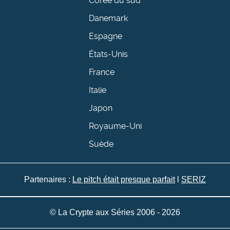
Corée du sud
Danemark
Espagne
États-Unis
France
Italie
Japon
Royaume-Uni
Suède
Partenaires :
Le pitch était presque parfait
l
SERIZ
© La Crypte aux Séries 2006 - 2026