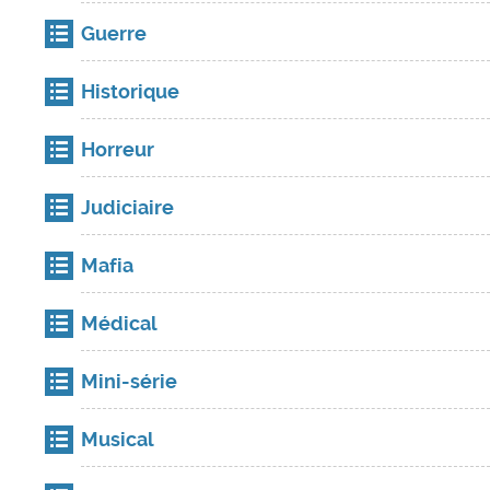
Guerre
Historique
Horreur
Judiciaire
Mafia
Médical
Mini-série
Musical