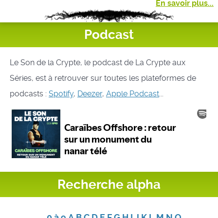
En savoir plus...
Podcast
Le Son de la Crypte, le podcast de La Crypte aux
Séries, est à retrouver sur toutes les plateformes de
podcasts :
Spotify
,
Deezer
,
Apple Podcast
...
Recherche alpha
0 à 9
A
B
C
D
E
F
G
H
I
J
K
L
M
N
O