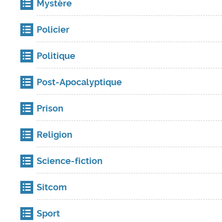
Mystère
Policier
Politique
Post-Apocalyptique
Prison
Religion
Science-fiction
Sitcom
Sport