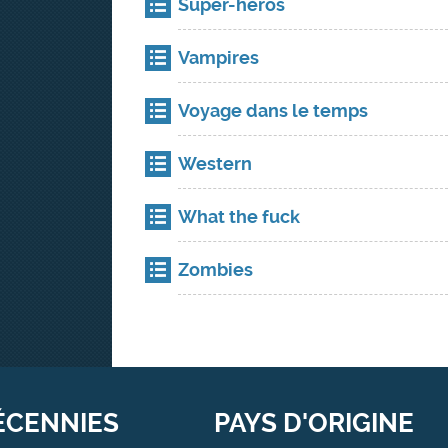
Super-héros
Vampires
Voyage dans le temps
Western
What the fuck
Zombies
ÉCENNIES
PAYS D'ORIGINE