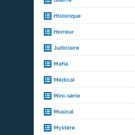
Historique
Horreur
Judiciaire
Mafia
Médical
Mini-série
Musical
Mystère