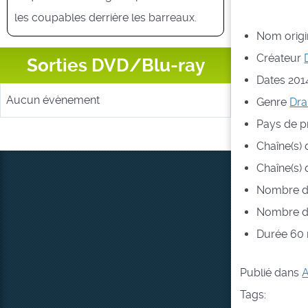
les coupables derrière les barreaux.
Nom origin
Créateur
Sorties DVD/Blu-ray
Dates
201
Aucun évènement
Genre
Dr
Pays de p
Chaîne(s) 
Chaîne(s) 
Nombre de
Nombre d
Durée
60 
Publié dans
A
Tags: