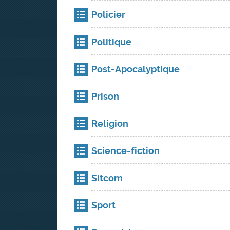
Policier
Politique
Post-Apocalyptique
Prison
Religion
Science-fiction
Sitcom
Sport