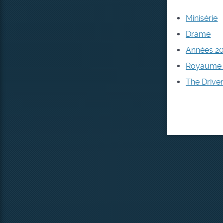
Minisérie
Drame
Années 2
Royaume 
The Drive