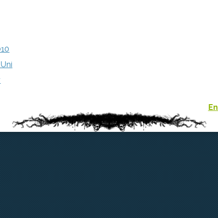
010
Uni
r
En