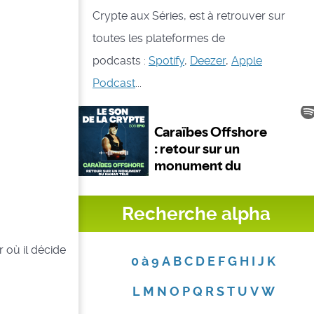
Crypte aux Séries, est à retrouver sur
toutes les plateformes de
podcasts :
Spotify
,
Deezer
,
Apple
Podcast
...
Recherche alpha
 où il décide
0 à 9
A
B
C
D
E
F
G
H
I
J
K
L
M
N
O
P
Q
R
S
T
U
V
W