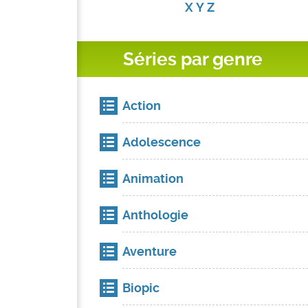
X
Y
Z
Séries par genre
Action
Adolescence
Animation
Anthologie
Aventure
Biopic