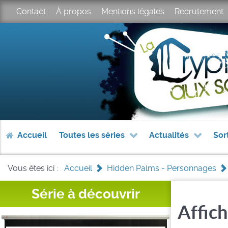
Contact
À propos
Mentions légales
Recrutement
Accueil
Toutes les séries
Actualités
Sor
Vous êtes ici :
Accueil
>
Hidden Palms - Personnages
>
Série à découvrir
Affich