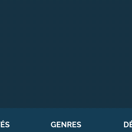
TÉS
GENRES
D