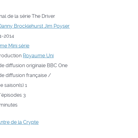
al de la série
The Driver
Danny Brocklehurst
Jim Poyser
4-2014
ame
Mini série
roduction
Royaume Uni
de diffusion originale
BBC One
de diffusion française
/
 saison(s)
1
'épisodes
3
minutes
ntre de la Crypte