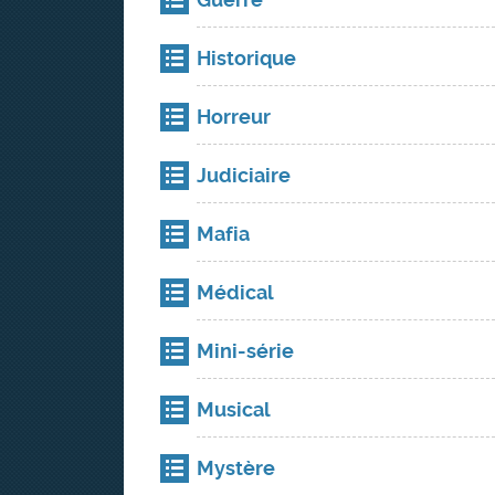
Historique
Horreur
Judiciaire
Mafia
Médical
Mini-série
Musical
Mystère