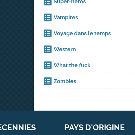
Super-héros
Vampires
Voyage dans le temps
Western
What the fuck
Zombies
ÉCENNIES
PAYS D'ORIGINE