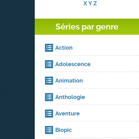
X
Y
Z
Séries par genre
Action
Adolescence
Animation
Anthologie
Aventure
Biopic