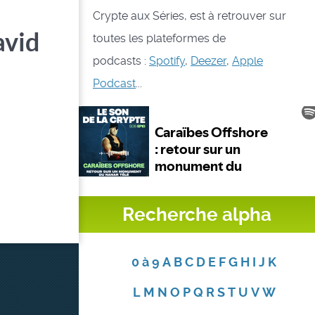
Crypte aux Séries, est à retrouver sur
avid
toutes les plateformes de
podcasts :
Spotify
,
Deezer
,
Apple
Podcast
...
Recherche alpha
0 à 9
A
B
C
D
E
F
G
H
I
J
K
L
M
N
O
P
Q
R
S
T
U
V
W