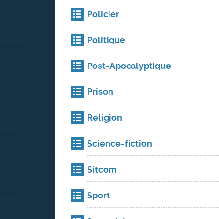
Policier
Politique
Post-Apocalyptique
Prison
Religion
Science-fiction
Sitcom
Sport