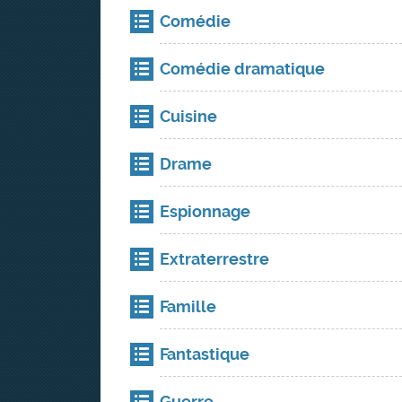
Comédie
Comédie dramatique
Cuisine
Drame
Espionnage
Extraterrestre
Famille
Fantastique
Guerre