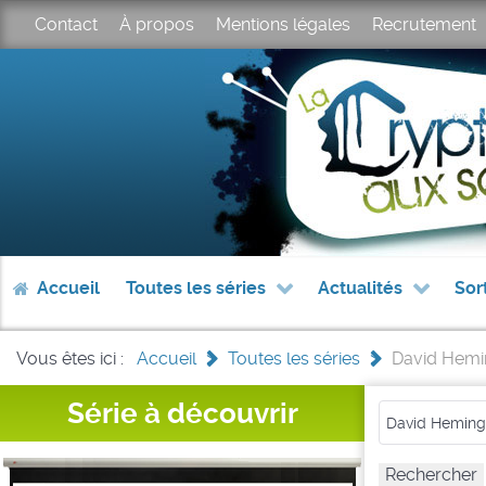
Contact
À propos
Mentions légales
Recrutement
Accueil
Toutes les séries
Actualités
Sor
Vous êtes ici :
Accueil
>
Toutes les séries
>
David Hem
Série à découvrir