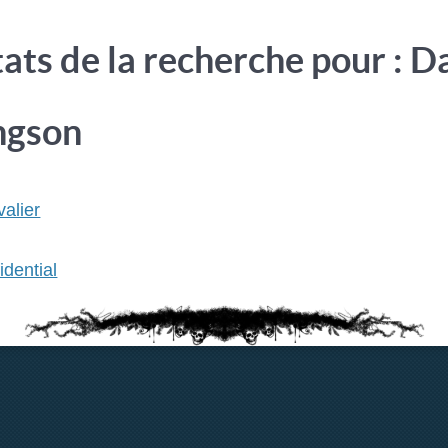
ats de la recherche pour : D
ngson
alier
idential