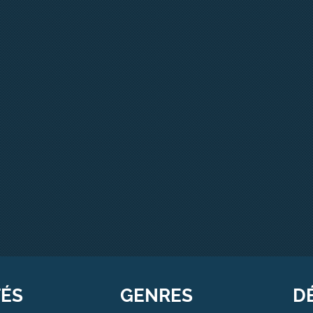
TÉS
GENRES
D