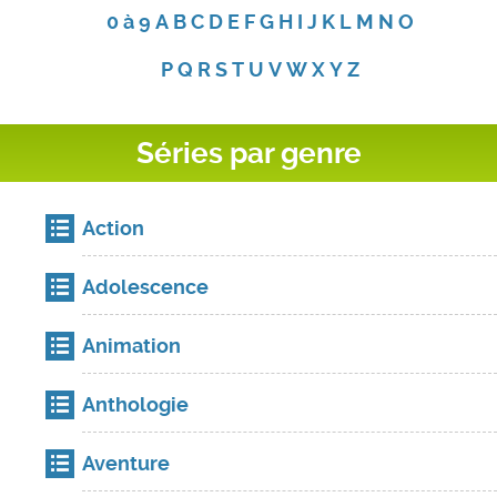
0 à 9
A
B
C
D
E
F
G
H
I
J
K
L
M
N
O
P
Q
R
S
T
U
V
W
X
Y
Z
Séries par genre
Action
Adolescence
Animation
Anthologie
Aventure