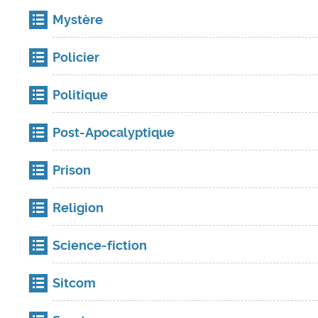
Mystère
Policier
Politique
Post-Apocalyptique
Prison
Religion
Science-fiction
Sitcom