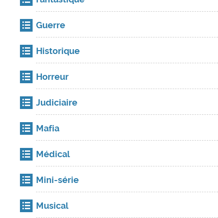
Guerre
Historique
Horreur
Judiciaire
Mafia
Médical
Mini-série
Musical