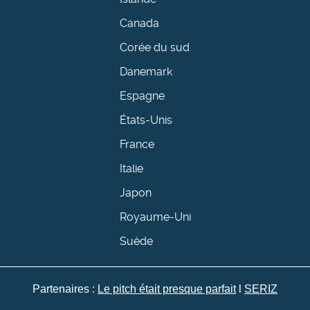
Canada
Corée du sud
Danemark
Espagne
États-Unis
France
Italie
Japon
Royaume-Uni
Suède
Partenaires :
Le pitch était presque parfait
l
SERIZ