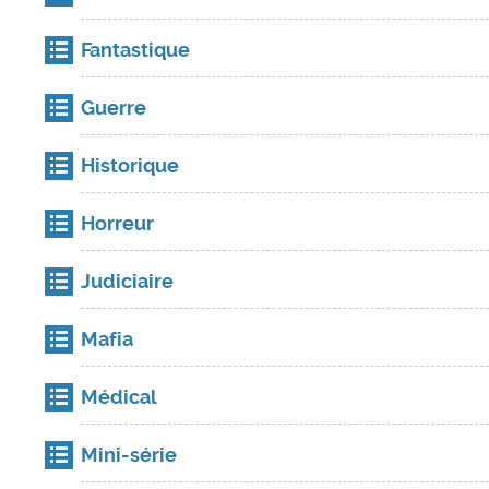
Fantastique
Guerre
Historique
Horreur
Judiciaire
Mafia
Médical
Mini-série