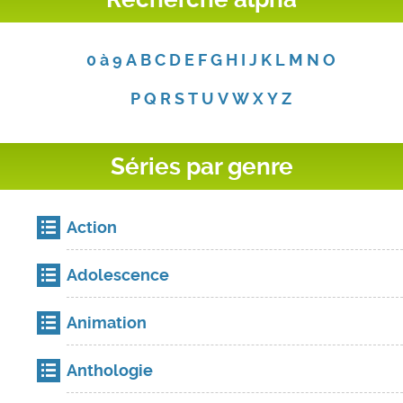
0 à 9
A
B
C
D
E
F
G
H
I
J
K
L
M
N
O
P
Q
R
S
T
U
V
W
X
Y
Z
Séries par genre
Action
Adolescence
Animation
Anthologie