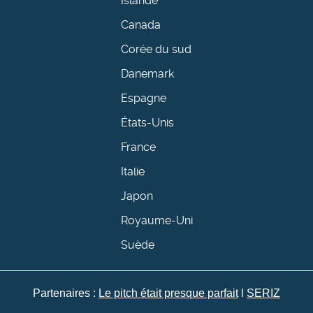
Islande
Canada
Corée du sud
Danemark
Espagne
États-Unis
France
Italie
Japon
Royaume-Uni
Suède
Partenaires :
Le pitch était presque parfait
l
SERIZ