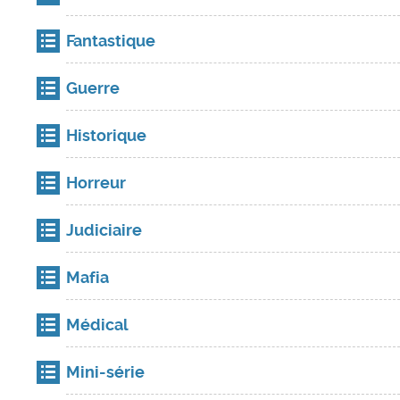
Fantastique
Guerre
Historique
Horreur
Judiciaire
Mafia
Médical
Mini-série