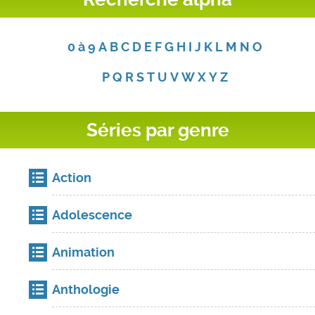
0 à 9
A
B
C
D
E
F
G
H
I
J
K
L
M
N
O
P
Q
R
S
T
U
V
W
X
Y
Z
Séries par genre
Action
Adolescence
Animation
Anthologie