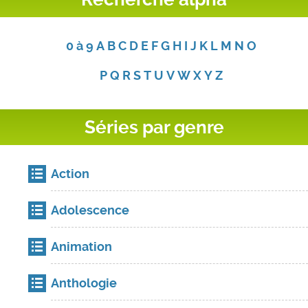
0 à 9
A
B
C
D
E
F
G
H
I
J
K
L
M
N
O
P
Q
R
S
T
U
V
W
X
Y
Z
Séries par genre
Action
Adolescence
Animation
Anthologie