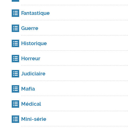
Fantastique
Guerre
Historique
Horreur
Judiciaire
Mafia
Médical
Mini-série