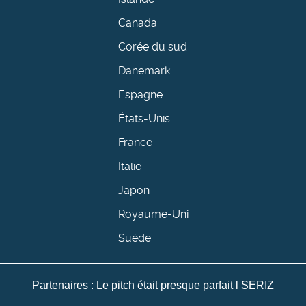
Canada
Corée du sud
Danemark
Espagne
États-Unis
France
Italie
Japon
Royaume-Uni
Suède
Partenaires :
Le pitch était presque parfait
l
SERIZ