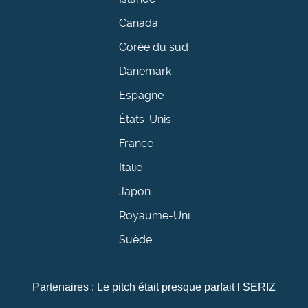
Canada
Corée du sud
Danemark
Espagne
États-Unis
France
Italie
Japon
Royaume-Uni
Suède
Partenaires :
Le pitch était presque parfait
l
SERIZ