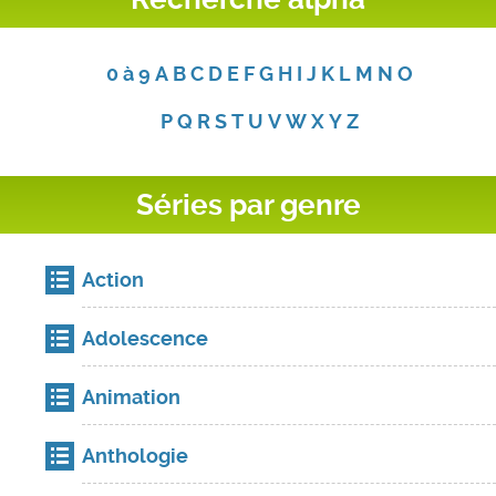
0 à 9
A
B
C
D
E
F
G
H
I
J
K
L
M
N
O
P
Q
R
S
T
U
V
W
X
Y
Z
Séries par genre
Action
Adolescence
Animation
Anthologie