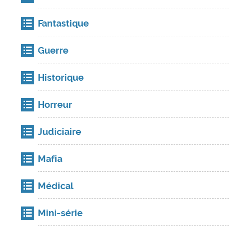
Fantastique
Guerre
Historique
Horreur
Judiciaire
Mafia
Médical
Mini-série